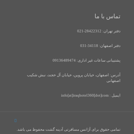
تماس با ما
دفتر تهران: 28422312-021
دفتر اصفهان: 34118-031
پشتیبانی ساعات غیر اداری: 09136489474
آدرس: اصفهان، خیابان پروین، خیابان آل خجند، نبش شکیب
اصفهانی
ایمیل : info[at]iraqhotel360[dot]com
تمامی حقوق برای آژانس مسافرتی آدینه گشت محفوظ می باشد.