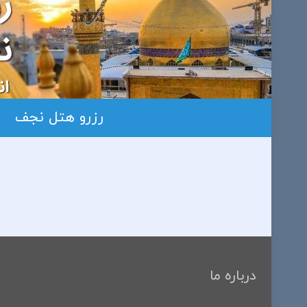
رزرو هتل نجف
درباره ما