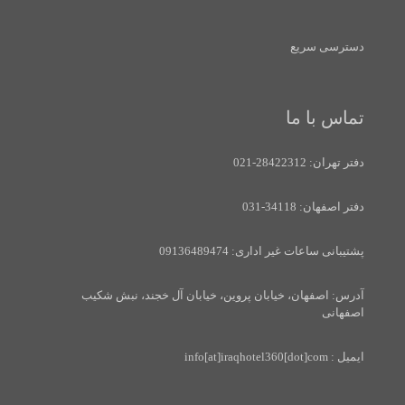
دسترسی سریع
تماس با ما
دفتر تهران: 28422312-021
دفتر اصفهان: 34118-031
پشتیبانی ساعات غیر اداری: 09136489474
آدرس: اصفهان، خیابان پروین، خیابان آل خجند، نبش شکیب
اصفهانی
ایمیل : info[at]iraqhotel360[dot]com