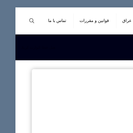
 عراق
قوانین و مقررات
تماس با ما
هتل عطا الوارث کربلا