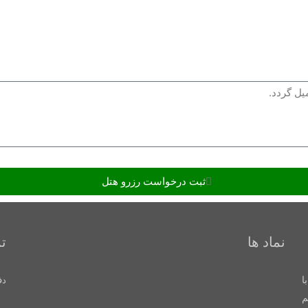
ثبت درخواست رزرو هتل
نماد ها
ت
با
دفتر
م