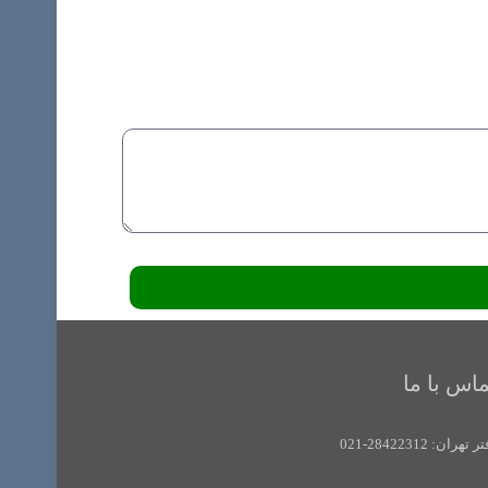
ماس با ما
 تهران: 28422312-021