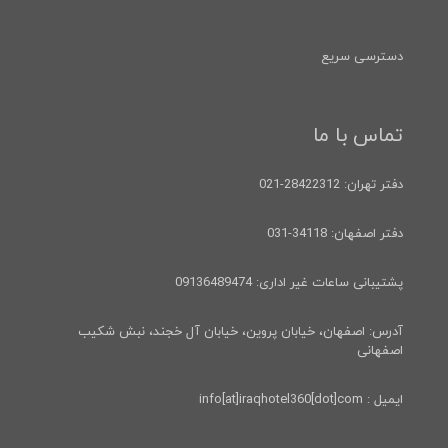
دسترسی سریع
تماس با ما
دفتر تهران: 28422312-021
دفتر اصفهان: 34118-031
پشتیبانی ساعات غیر اداری: 09136489474
آدرس: اصفهان، خیابان پروین، خیابان آل خجند، نبش شکیب
اصفهانی
ایمیل : info[at]iraqhotel360[dot]com