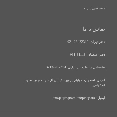
دسترسی سریع
تماس با ما
دفتر تهران: 28422312-021
دفتر اصفهان: 34118-031
پشتیبانی ساعات غیر اداری: 09136489474
آدرس: اصفهان، خیابان پروین، خیابان آل خجند، نبش شکیب
اصفهانی
ایمیل : info[at]iraqhotel360[dot]com