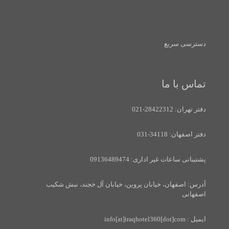
دسترسی سریع
تماس با ما
دفتر تهران: 28422312-021
دفتر اصفهان: 34118-031
پشتیبانی ساعات غیر اداری: 09136489474
آدرس: اصفهان، خیابان پروین، خیابان آل خجند، نبش شکیب
اصفهانی
ایمیل : info[at]iraqhotel360[dot]com