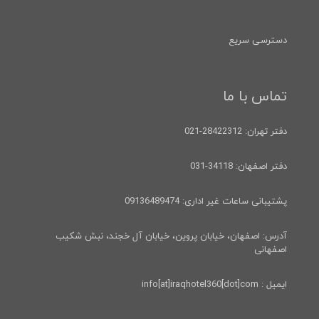
دسترسی سریع
تماس با ما
دفتر تهران: 28422312-021
دفتر اصفهان: 34118-031
پشتیبانی ساعات غیر اداری: 09136489474
آدرس: اصفهان، خیابان پروین، خیابان آل خجند، نبش شکیب
اصفهانی
ایمیل : info[at]iraqhotel360[dot]com