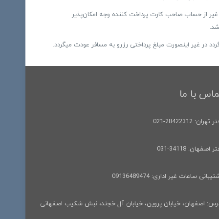
به غیر از حساب صاحب کارت پرداخت کننده وجه امکان‌پذیر
 در غیر اینصورت مبلغ پرداختی رزرو به مسافر عودت میگردد.
ماس با ما
 تهران: 28422312-021
ر اصفهان: 34118-031
یبانی ساعات غیر اداری: 09136489474
رس: اصفهان، خیابان پروین، خیابان آل خجند، نبش شکیب اصفهانی