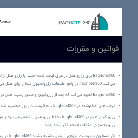
صفحه 
قوانین و مقررات
می‌کند. Iraqhotel360 در واقع اطلاعات رزرواسیون شما را برای هتل می‌فرستد و وچر را از طرف هتل برای شما ارسال می‌کند.
Iraqhotel360 تعهد می‌کند که بعد از رزروکردن و صدور رسید، هتل در آن تاریخ برای مسافر رزرو شده باشد؛ اما این شرکت در قبال کیفیت خدمات ارائه‌شده از سوی هتل مسئولیتی ندارد.
قیمت‌های اعلام‌شده در Iraqhotel360 ، به قیمت دلار روز محاسبه شده و مبلغی است که کاربر باید به ازای کل مدت اقامت و برای یک اتاق بپردازد.
رزرو کردن هتل در Iraqhotel360 ، فقط رزرو ه
رزرو به‌عنوان امکانات اضافه‌ ذکر شده باشد.
اگر مسافران درخواست ویژه‌ای از هتل داشته باشند Iraqhotel360 در زمان انجام رزرو این درخواست را به هتل انتقال خواهد داد، اما مسئولیت برآورده‌کردن انتظارات برعهده‌ی هتل است.