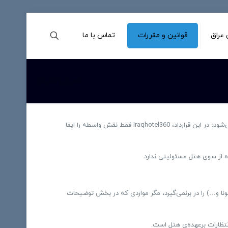
عراق
قوانین و مقررات
تماس با ما
قوانین و مقررات
Iraqhotel360 برای رزرو هتل در عراق ایجاد شده است. با رزرو هتل از Iraqhotel360 ، بین شما و هتلی که در آن اتاق رزرو کرده‌اید قراردادی قانونی بسته می‌شود؛ در این قرارداد، Iraqhotel360 فقط نقش واسطه را ایفا
ل (استخر، سونا و…) را در برنمی‌گیرد، مگر مواردی که در بخش توضیحات