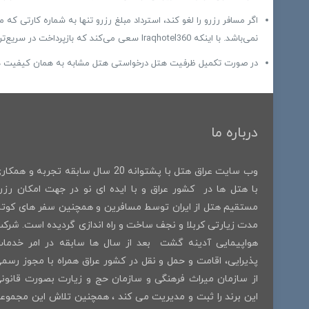
اگر مسافر رزرو را لغو کند، استرداد مبلغ رزرو تنها به شماره کارتی ک
نمی‌باشد. با اینکه Iraqhotel360 سعی می‌کند که بازپرداخت در سریع‌ترین زمان ممکن انجام شود، بنا به شرایطی ممکن است این روند تا ۷۲ ساعت طول بکشد.
در صورت تکمیل ظرفیت هتل درخواستی هتل مشابه به همان کیفیت هتل ق
درباره ما
وب سایت عراق هتل با پشتوانه 20 سال سابقه تجربه و همکا
با هتل ها در کشور عراق و با ایده ای نو در جهت امکان رزر
مستقیم هتل از ایران توسط مسافرین و همچنین سفر های کوتا
مدت زیارتی کربلا و نجف ساخت و راه اندازی گردیده است. شرک
هواپیمایی آدینه گشت بعد از سال ها سابقه در امر خدما
پذیرایی، اقامت و حمل و نقل در کشور عراق همراه با مجوز رسم
از سازمان میراث فرهنگی و سازمان حج و زیارت بصورت قانون
این برند را ثبت و مدیریت می کند ، همچنین تلاش این مجموع