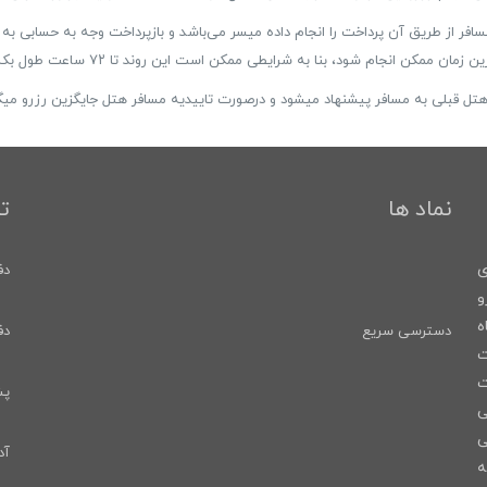
ه مسافر از طریق آن پرداخت را انجام داده میسر می‌باشد و بازپرداخت وجه به حسابی 
بلی به مسافر پیشنهاد میشود و درصورت تاییدیه مسافر هتل جایگزین رزرو میگردد
نماد ها
ت
ری
دفتر
و
ه
دسترسی سریع
دفت
ت
ت
پشت
ی
ی
آد
ه