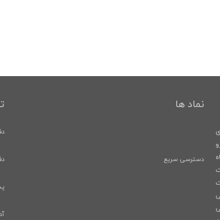
نماد ها
ت
ری
دفتر
و
ه
دسترسی سریع
دفت
ت
ت
پشت
ی
ی
آد