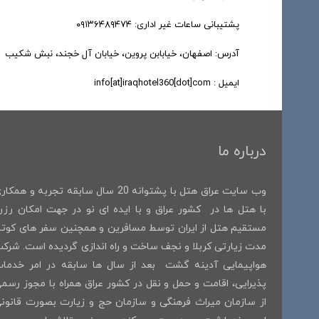
پشتیبانی ساعات غیر اداری: ۰۹۱۳۶۴۸۹۴۷۴
آدرس: اصفهان، خیابابن پروین، خیابان آل خجند، نبش شکیب
ایمیل : info[at]iraqhotel360[dot]com
درباره ما
وب سایت عراق هتل با پشتوانه 20 سال سابقه تجربه و همکا
با هتل ها در کشور عراق و با ایده ای نو در جهت امکان رزر
مستقیم هتل از ایران توسط مسافرین و همچنین سفر های کوتا
مدت زیارتی کربلا و نجف ساخت و راه اندازی گردیده است. شرک
هواپیمایی آدینه گشت بعد از سال ها سابقه در امر خدما
پذیرایی، اقامت و حمل و نقل در کشور عراق همراه با مجوز رسم
از سازمان میراث فرهنگی و سازمان حج و زیارت بصورت قانون