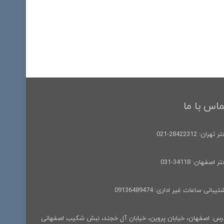
ماس با ما
 تهران: 28422312-021
ر اصفهان: 34118-031
یبانی ساعات غیر اداری: 09136489474
رس: اصفهان، خیابان پروین، خیابان آل خجند، نبش شکیب اصفهانی